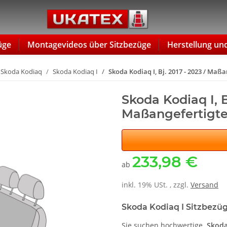
üge
Montagevideos über Sitzbezüge
Herstellung un
Skoda Kodiaq
Skoda Kodiaq I
Skoda Kodiaq I, Bj. 2017 - 2023 / Maß
Skoda Kodiaq I, B
Maßangefertigte
233,98 €
ab
inkl. 19% USt. , zzgl.
Versand
Skoda Kodiaq I Sitzbezüg
Sie suchen hochwertige
Skoda