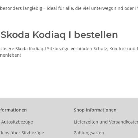
esonders langlebig – ideal für alle, die viel unterwegs sind oder i
 Skoda Kodiaq I bestellen
nsere Skoda Kodiaq I Sitzbezüge verbinden Schutz, Komfort und De
nnenleben!
nformationen
Shop Informationen
r Autositzbezüge
Lieferzeiten und Versandkoste
deos über Sitzbezüge
Zahlungsarten