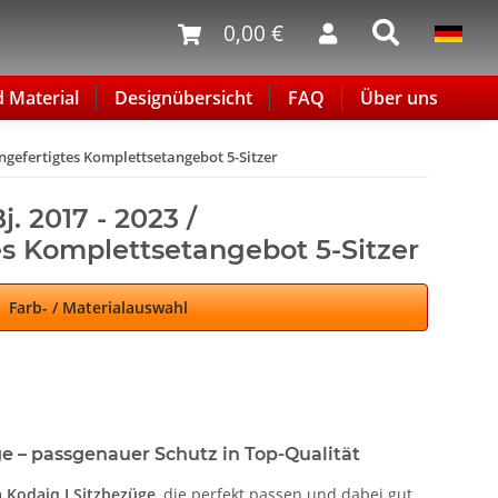
0,00 €
d Material
Designübersicht
FAQ
Über uns
angefertigtes Komplettsetangebot 5-Sitzer
j. 2017 - 2023 /
s Komplettsetangebot 5-Sitzer
Farb- / Materialauswahl
e – passgenauer Schutz in Top-Qualität
 Kodaiq I Sitzbezüge
, die perfekt passen und dabei gut