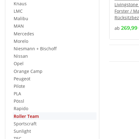
Knaus
Livingstone
LMC
Forster / M
Rücksitzbezu
Malibu
MAN
ab
269,99
Mercedes
Morelo
Niesmann + Bischoff
Nissan
Opel
Orange Camp
Peugeot
Pilote
PLA
Pössl
Rapido
Roller Team
Sportscraft
Sunlight
TEC