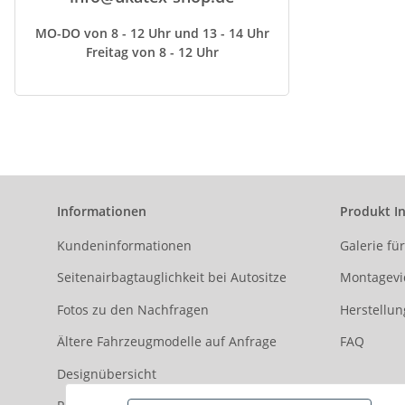
MO-DO von 8 - 12 Uhr und 13 - 14 Uhr
Freitag von 8 - 12 Uhr
Informationen
Produkt I
Kundeninformationen
Galerie fü
Seitenairbagtauglichkeit bei Autositze
Montagevi
Fotos zu den Nachfragen
Herstellun
Ältere Fahrzeugmodelle auf Anfrage
FAQ
Designübersicht