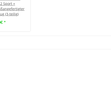
 2 Sport +
aßangefertigter
g (3-teilig)
 €
*