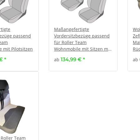
tigte
Maßangefertigte
Woh
bezüge passend
Vordersitzbezüge passend
Zef
Team
für Roller Team
Maß
mit Pilotsitzen
Wohnmobile mit Sitzen mit
Rüc
verstellbaren Kopfstützen
 €
*
ab
134,99 €
*
ab
Roller Team