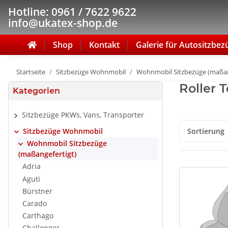
Hotline: 0961 / 7622 9622
info@ukatex-shop.de
Shop
Kontakt
Galerie für Autositzbez
Startseite
Sitzbezüge Wohnmobil
Wohnmobil Sitzbezüge (maßan
Roller 
Kategorien
Sitzbezüge PKWs, Vans, Transporter
Sitzbezüge Wohnmobil
Sortierung
Wohnmobil Sitzbezüge
(maßangefertigt)
Adria
Aguti
Bürstner
Carado
Carthago
Challenger