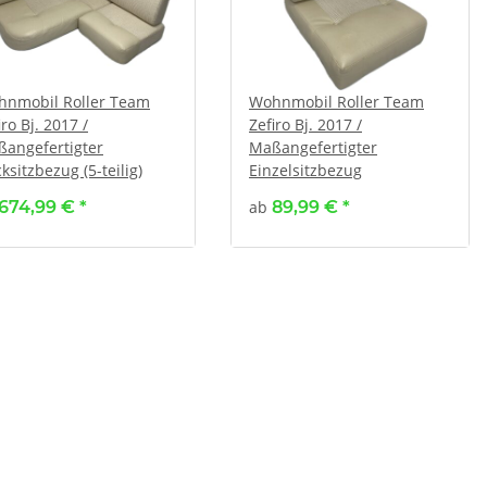
nmobil Roller Team
Wohnmobil Roller Team
iro Bj. 2017 /
Zefiro Bj. 2017 /
angefertigter
Maßangefertigter
ksitzbezug (5-teilig)
Einzelsitzbezug
674,99 €
*
ab
89,99 €
*