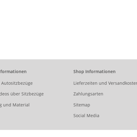
nformationen
Shop Informationen
r Autositzbezüge
Lieferzeiten und Versandkoste
deos über Sitzbezüge
Zahlungsarten
g und Material
Sitemap
Social Media