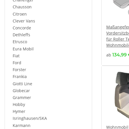
Chausson
Citroen
Clever Vans
Maßangefer
Concorde
Vordersitz
Dethleffs
für Roller 
Etrusco
Wohnmobile 
Eura Mobil
ab
134,99
Fiat
Ford
Forster
Frankia
Giotti Line
Globecar
Grammer
Hobby
Hymer
Isringhausen/SKA
Karmann
Wohnmobil 