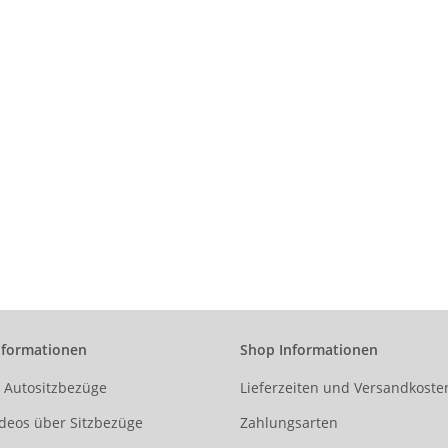
nformationen
Shop Informationen
r Autositzbezüge
Lieferzeiten und Versandkoste
deos über Sitzbezüge
Zahlungsarten