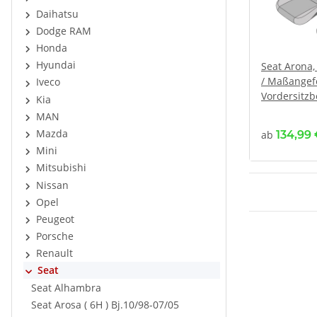
Daihatsu
Dodge RAM
Honda
Hyundai
Seat Arona, 
/ Maßangefe
Iveco
Vordersitz
Kia
MAN
Mazda
ab
134,99
Mini
Mitsubishi
Nissan
Opel
Peugeot
Porsche
Renault
Seat
Seat Alhambra
Seat Arosa ( 6H ) Bj.10/98-07/05