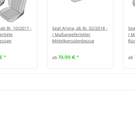
ab Bj. 10/2017 -
Seat Arona, ab Bj. 02/2018 -
Sea
rtigte
/ Maßangefertigter
/ M
bezüge
Mittelkonsolenbezug
Rüc
 €
*
ab
19,99 €
*
ab