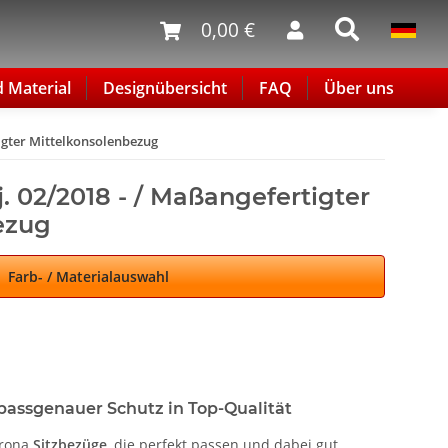
0,00 €
d Material
Designübersicht
FAQ
Über uns
tigter Mittelkonsolenbezug
j. 02/2018 - / Maßangefertigter
ezug
Farb- / Materialauswahl
passgenauer Schutz in Top-Qualität
Arona
Sitzbezüge
, die perfekt passen und dabei gut