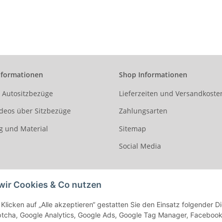
 Stoff Karo-rot /
113. Stoff Piräus / Stoff
108. Stoff Nizza-
toff schwarz
schwarz
Stoff schwa
nformationen
Shop Informationen
r Autositzbezüge
Lieferzeiten und Versandkoste
deos über Sitzbezüge
Zahlungsarten
g und Material
Sitemap
Social Media
wir Cookies & Co nutzen
Klicken auf „Alle akzeptieren“ gestatten Sie den Einsatz folgender 
cha, Google Analytics, Google Ads, Google Tag Manager, Facebook Pi