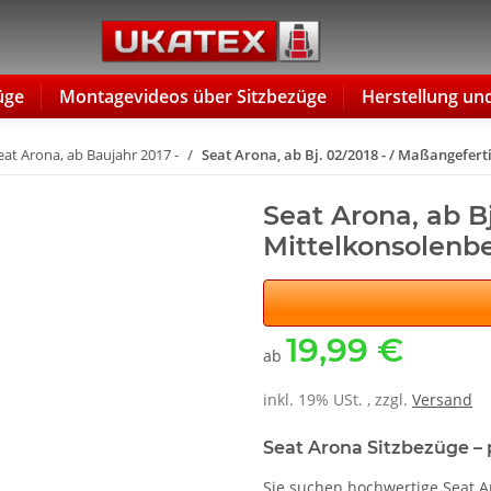
üge
Montagevideos über Sitzbezüge
Herstellung un
eat Arona, ab Baujahr 2017 -
Seat Arona, ab Bj. 02/2018 - / Maßangefer
Seat Arona, ab B
Mittelkonsolenb
19,99 €
ab
inkl. 19% USt. , zzgl.
Versand
Seat Arona Sitzbezüge – 
Sie suchen hochwertige Seat 