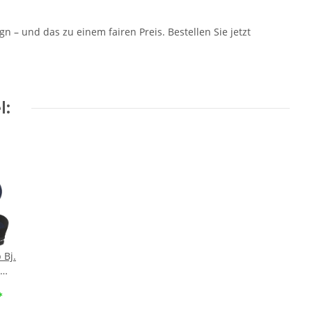
– und das zu einem fairen Preis. Bestellen Sie jetzt
l:
 Bj.
gtes
*
bot ::