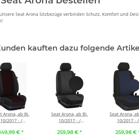
 Seat Arona bestellen
sere Seat Arona Sitzbezüge verbinden Schutz, Komfort und Design 
n!
unden kauften dazu folgende Artike
t Arona, ab Bj.
Seat Arona, ab Bj.
Seat Arona, ab
10/2017 - /
10/2017 - /
10/2017 - /
ßangefertigte
Maßangefertigtes
Maßangeferti
149,99 €
*
259,98 €
*
259,98 €
ersitzbezüge ::
Komplettsetangebot ::
Komplettsetange