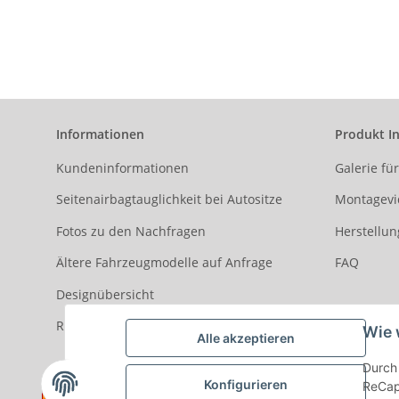
101.
S
Informationen
Produkt I
Kundeninformationen
Galerie fü
Seitenairbagtauglichkeit bei Autositze
Montagevi
Fotos zu den Nachfragen
Herstellun
Ältere Fahrzeugmodelle auf Anfrage
FAQ
Designübersicht
Rezensionen
Wie 
Alle akzeptieren
Durch 
Konfigurieren
ReCapt