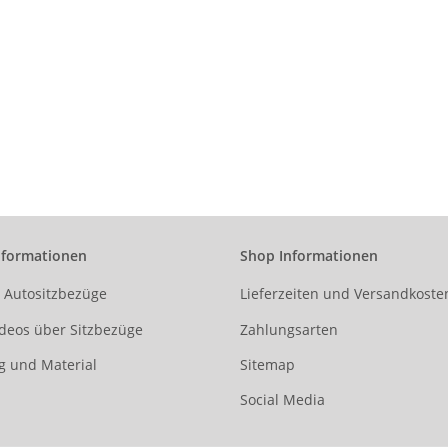
nformationen
Shop Informationen
r Autositzbezüge
Lieferzeiten und Versandkoste
deos über Sitzbezüge
Zahlungsarten
g und Material
Sitemap
Social Media