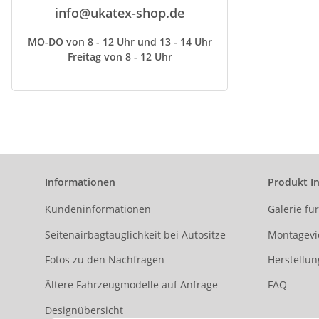
info@ukatex-shop.de
MO-DO von 8 - 12 Uhr und 13 - 14 Uhr
Freitag von 8 - 12 Uhr
Informationen
Produkt I
Kundeninformationen
Galerie fü
Seitenairbagtauglichkeit bei Autositze
Montagevi
Fotos zu den Nachfragen
Herstellun
Ältere Fahrzeugmodelle auf Anfrage
FAQ
Designübersicht