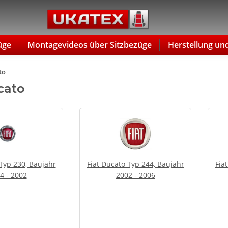
üge
Montagevideos über Sitzbezüge
Herstellung un
to
cato
 Typ 230, Baujahr
Fiat Ducato Typ 244, Baujahr
Fia
4 - 2002
2002 - 2006