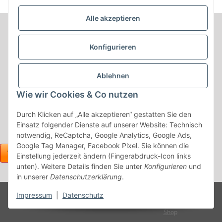
Alle akzeptieren
Informationen
Konfigurieren
Produkt Informationen
Ablehnen
Shop Informationen
Wie wir Cookies & Co nutzen
Gesetzliche Informationen
Durch Klicken auf „Alle akzeptieren“ gestatten Sie den
Einsatz folgender Dienste auf unserer Website: Technisch
notwendig, ReCaptcha, Google Analytics, Google Ads,
Google Tag Manager, Facebook Pixel. Sie können die
Einstellung jederzeit ändern (Fingerabdruck-Icon links
unten). Weitere Details finden Sie unter
Konfigurieren
und
in unserer
Datenschutzerklärung
.
Powered
Impressum
|
Datenschutz
* Alle Preise inkl. gesetzlicher USt., zzgl.
Versand
by
JTL-
Shop
Vertrag widerrufen