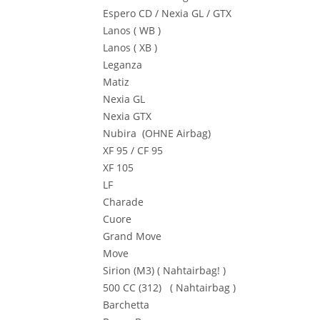
Espero CD / Nexia GL / GTX
Lanos ( WB )
Lanos ( XB )
Leganza
Matiz
Nexia GL
Nexia GTX
Nubira (OHNE Airbag)
XF 95 / CF 95
XF 105
LF
Charade
Cuore
Grand Move
Move
Sirion (M3) ( Nahtairbag! )
500 CC (312) ( Nahtairbag )
Barchetta