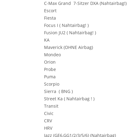
C-Max Grand 7-Sitzer DXA (Nahtairbag!)
Escort
Fiesta
Focus I ( Nahtairbag! )
Fusion JU2 ( Nahtairbag! )
KA
Maverick (OHNE Airbag)
Mondeo
Orion
Probe
Puma
Scorpio
Sierra ( BNG )
Street Ka ( Nahtairbag ! )
Transit
Civic
CRV
HRV
Jazz (GE6,GG1/2/3/5/6) (Nahtairbag)