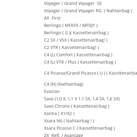
Voyager / Grand Voyager SE
Voyager / Grand Voyager RG ( Nahtairbag )
AX First
Berlingo ( MFKFX / MFDJY )
Berlingo ( G )( Kassettenairbag )
C2 SX / VSX ( Kassettenairbag! )
C2 VTR ( Kassettenairbag! )
C4 (L) Comfort ( Kassettenairbag )
C4 (L) VTR / Plus ( Kassettenairbag )
C4 Picasso/Grand Picasso ( U ) ( Kassttenairba
C4 (N) (Nahtairbag)
Evasion
Saxo (1,0 X, 1,1 X 1,1 SX, 1,4 SX, 1,6 SX)
Saxo Chrono ( Kassettenairbag )
Xantia ( X1/X2 )
Xsara N6 ( Nahtairbag ! )
Xsara Picasso C ( Kassettenairbag )
ZX Refl. / Avantage