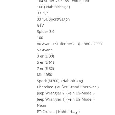
164 Super V6 / 155 Twin Spark
166 ( Nahtairbag ! )
33 1,7
33 1,4, SportWagon
GTV
Spider 3.0
100
80 Avant / Stufenheck Bj. 1986 - 2000
S2 Avant
3 er (E 30)
5 er (E 61)
7 er (E 32)
Mini R50
Spark (M300) (Nahtairbag)
Cherokee ( außer Grand Cherokee )
Jeep Wrangler YJ (kein US-Modell)
Jeep Wrangler TJ (kein US-Modell)
Neon
PT-Cruiser ( Nahtairbag )