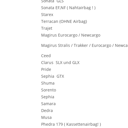
Sonata GLS
Sonata EF,NF ( Nahtairbag ! )
Starex
Terracan (OHNE Airbag)
Trajet
Magirus Eurocargo / Newcargo
Magirus Stralis / Trakker / Eurocargo / Newc
Ceed
Clarus SLX und GLX
Pride
Sephia GTX
Shuma
Sorento
Sephia
Samara
Dedra
Musa
Phedra 179 ( Kassettenairbag! )