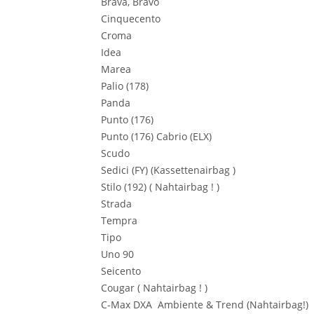
Brava, Bravo
Cinquecento
Croma
Idea
Marea
Palio (178)
Panda
Punto (176)
Punto (176) Cabrio (ELX)
Scudo
Sedici (FY) (Kassettenairbag )
Stilo (192) ( Nahtairbag ! )
Strada
Tempra
Tipo
Uno 90
Seicento
Cougar ( Nahtairbag ! )
C-Max DXA Ambiente & Trend (Nahtairbag!)