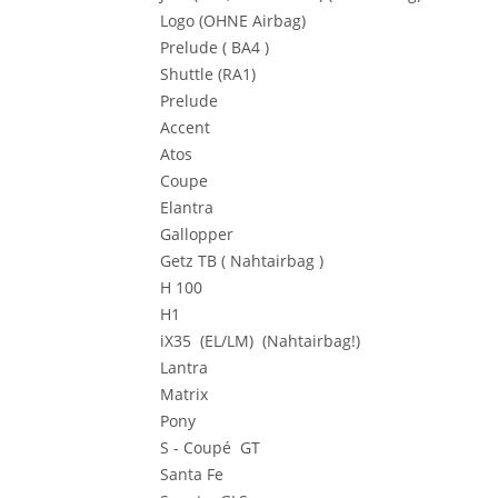
Logo (OHNE Airbag)
Prelude ( BA4 )
Shuttle (RA1)
Prelude
Accent
Atos
Coupe
Elantra
Gallopper
Getz TB ( Nahtairbag )
H 100
H1
iX35 (EL/LM) (Nahtairbag!)
Lantra
Matrix
Pony
S - Coupé GT
Santa Fe