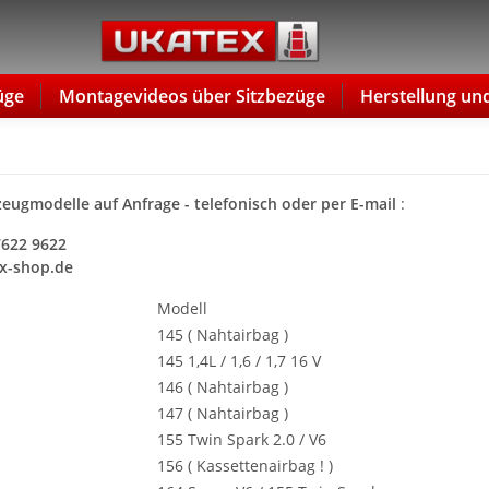
üge
Montagevideos über Sitzbezüge
Herstellung un
zeugmodelle auf Anfrage - telefonisch oder per E-mail
:
 7622 9622
x-shop.de
Modell
145 ( Nahtairbag )
145 1,4L / 1,6 / 1,7 16 V
146 ( Nahtairbag )
147 ( Nahtairbag )
155 Twin Spark 2.0 / V6
156 ( Kassettenairbag ! )