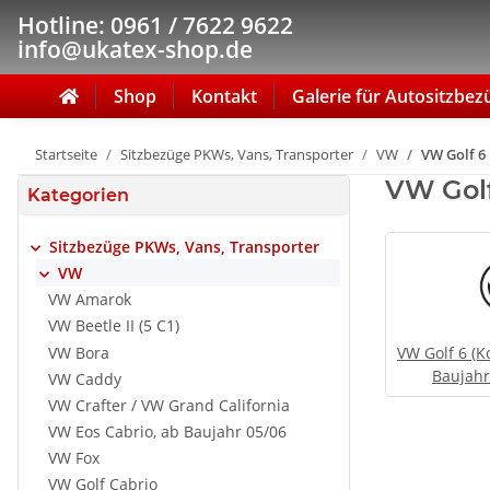
Hotline: 0961 / 7622 9622
info@ukatex-shop.de
Shop
Kontakt
Galerie für Autositzbez
Startseite
Sitzbezüge PKWs, Vans, Transporter
VW
VW Golf 6
VW Gol
Kategorien
Sitzbezüge PKWs, Vans, Transporter
VW
VW Amarok
VW Beetle II (5 C1)
VW Bora
VW Golf 6 (K
Baujahr
VW Caddy
VW Crafter / VW Grand California
VW Eos Cabrio, ab Baujahr 05/06
VW Fox
VW Golf Cabrio