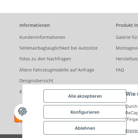
Informationen
Produkt I
Kundeninformationen
Galerie fü
Seitenairbagtauglichkeit bei Autositze
Montagevi
Fotos zu den Nachfragen
Herstellun
Ältere Fahrzeugmodelle auf Anfrage
FAQ
Designübersicht
Rezensionen
Wie 
Alle akzeptieren
Durch 
Konfigurieren
ReCapt
(Finge
Ablehnen
Impre