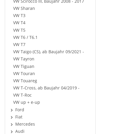
VW Scirocco III, Baujahr 2008 - 2017
VW Sharan
VW T3
VW T4
VW T5
VW T6 / T6.1
VW T7
VW Taigo (CS), ab Baujahr 09/2021 -
VW Tayron
VW Tiguan
VW Touran
VW Touareg
VW T-Cross, ab Baujahr 04/2019 -
VW T-Roc
VW up + e-up
Ford
Fiat
Mercedes
Audi