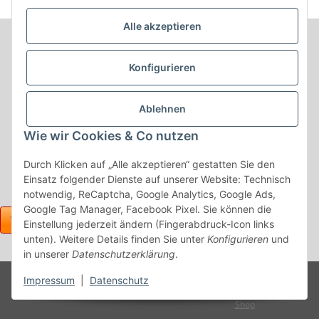
Alle akzeptieren
Informationen
Konfigurieren
Produkt Informationen
Ablehnen
Shop Informationen
Wie wir Cookies & Co nutzen
Gesetzliche Informationen
Durch Klicken auf „Alle akzeptieren“ gestatten Sie den
Einsatz folgender Dienste auf unserer Website: Technisch
notwendig, ReCaptcha, Google Analytics, Google Ads,
Google Tag Manager, Facebook Pixel. Sie können die
Einstellung jederzeit ändern (Fingerabdruck-Icon links
unten). Weitere Details finden Sie unter
Konfigurieren
und
in unserer
Datenschutzerklärung
.
Powered
Impressum
|
Datenschutz
* Alle Preise inkl. gesetzlicher USt., zzgl.
Versand
by
JTL-
Shop
Vertrag widerrufen