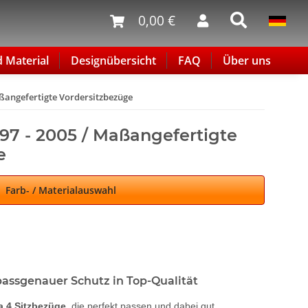
0,00 €
d Material
Designübersicht
FAQ
Über uns
aßangefertigte Vordersitzbezüge
997 - 2005 / Maßangefertigte
e
Farb- / Materialauswahl
passgenauer Schutz in Top-Qualität
 4 Sitzbezüge
, die perfekt passen und dabei gut