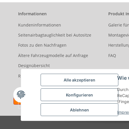
Informationen
Produkt I
Kundeninformationen
Galerie fü
Seitenairbagtauglichkeit bei Autositze
Montagevi
Fotos zu den Nachfragen
Herstellun
Ältere Fahrzeugmodelle auf Anfrage
FAQ
Designübersicht
Rezensionen
Wie 
Alle akzeptieren
Durch 
Konfigurieren
ReCapt
(Finge
Ablehnen
Impre