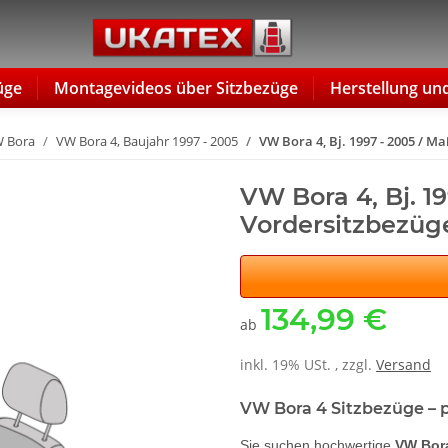
üge
Montagevideos über Sitzbezüge
Herstellung un
 Bora
VW Bora 4, Baujahr 1997 - 2005
VW Bora 4, Bj. 1997 - 2005 / M
VW Bora 4, Bj. 1
Vordersitzbezüg
134,99 €
ab
inkl. 19% USt. , zzgl.
Versand
VW Bora 4 Sitzbezüge – 
Sie suchen hochwertige
VW Bora