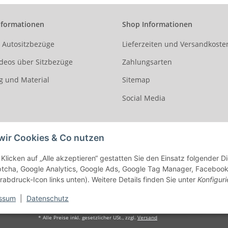
nformationen
Shop Informationen
r Autositzbezüge
Lieferzeiten und Versandkoste
deos über Sitzbezüge
Zahlungsarten
g und Material
Sitemap
Social Media
wir Cookies & Co nutzen
Klicken auf „Alle akzeptieren“ gestatten Sie den Einsatz folgender 
cha, Google Analytics, Google Ads, Google Tag Manager, Facebook Pi
rabdruck-Icon links unten). Weitere Details finden Sie unter
Konfiguri
ssum
|
Datenschutz
* Alle Preise inkl. gesetzlicher USt., zzgl.
Versand