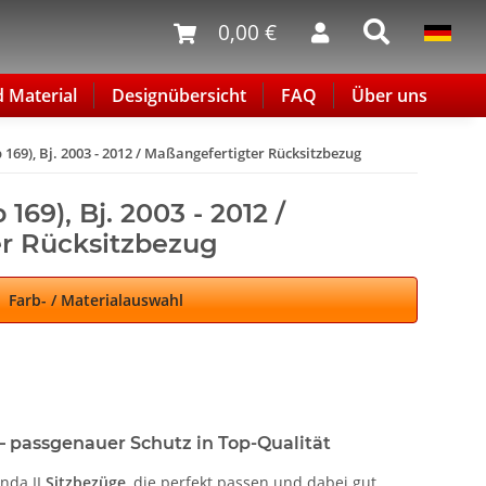
0,00 €
d Material
Designübersicht
FAQ
Über uns
p 169), Bj. 2003 - 2012 / Maßangefertigter Rücksitzbezug
 169), Bj. 2003 - 2012 /
r Rücksitzbezug
Farb- / Materialauswahl
 – passgenauer Schutz in Top-Qualität
nda II
Sitzbezüge
, die perfekt passen und dabei gut