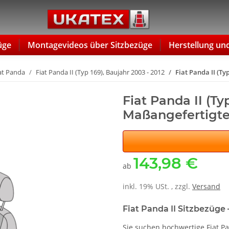
üge
Montagevideos über Sitzbezüge
Herstellung un
at Panda
Fiat Panda II (Typ 169), Baujahr 2003 - 2012
Fiat Panda II (Ty
Fiat Panda II (Typ
Maßangefertigte
143,98 €
ab
inkl. 19% USt. , zzgl.
Versand
Fiat Panda II Sitzbezüge
Sie suchen hochwertige Fiat Pa