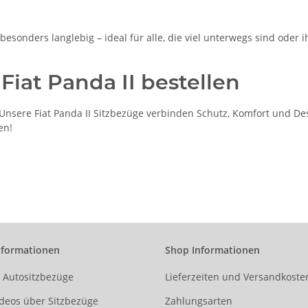
esonders langlebig – ideal für alle, die viel unterwegs sind oder ih
Fiat Panda II bestellen
sere Fiat Panda II Sitzbezüge verbinden Schutz, Komfort und Desig
en!
nformationen
Shop Informationen
r Autositzbezüge
Lieferzeiten und Versandkoste
deos über Sitzbezüge
Zahlungsarten