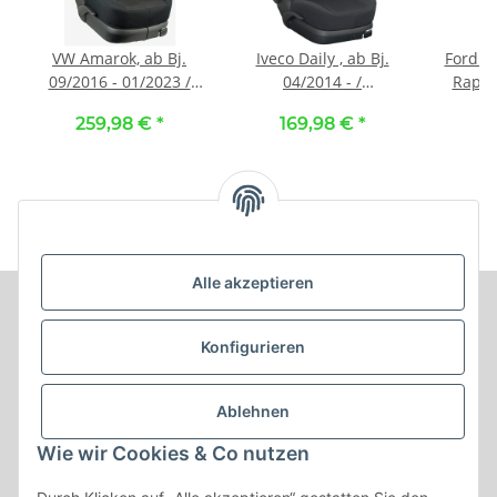
VW Amarok, ab Bj.
Iveco Daily , ab Bj.
Ford R
09/2016 - 01/2023 /
04/2014 - /
Raptor
Maß Autositzbezüge
Maßangefertigte
259,98 €
*
169,98 €
*
1
Schonbezüge
Vordersitzbezüge 3-
Maßa
Komplettset :: 248.
Sitzer (Fahrersitz +
Rücksi
Stoff Bali / Stoff
Doppelbeifahrersitz) ::
Kunstl
schwarz
100. Stoff schwarz /
Kunst
Stoff schwarz
Alle akzeptieren
Informationen
Konfigurieren
Produkt Informationen
Ablehnen
Shop Informationen
Wie wir Cookies & Co nutzen