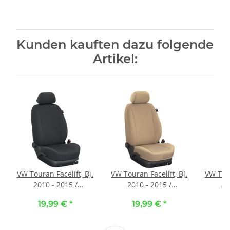
Kunden kauften dazu folgende
Artikel:
VW Touran Facelift, Bj.
VW Touran Facelift, Bj.
VW Tour
2010 - 2015 /
2010 - 2015 /
20
Maßangefertigter
Maßangefertigter
Maßa
19,99 €
*
19,99 €
*
Mittelkonsolenbezug
Mittelkonsolenbezug
Mittel
:: 100. Stoff schwarz /
:: 172. Stoff beige /
:: 140. 
Stoff schwarz
Stoff beige
Sto