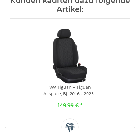
Kunden kauften dazu folgende
Artikel:
VW Tiguan + Tiguan
Allspace, Bj. 2016 - 2023 /
Maßangefertigte
149,99 €
*
Vordersitzbezüge :: 103.
Stoff Karo-grau / Stoff
schwarz