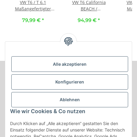
VW T6 / T 6.1
VW T6 California
VW T6
Maßangefertigter
BEACH /
Maßa
Multiflexboardbezug ::
Maßangefertigter
Schlaf
79,99 €
*
94,99 €
*
7
100. Stoff schwarz /
Schlafmatratzenbezug
(Bettv
Stoff schwarz
(Bettverlängerung) ::
157. St
157. Stoff grau / Stoff
grau
Alle akzeptieren
Informationen
Konfigurieren
Produkt Informationen
Ablehnen
Shop Informationen
Wie wir Cookies & Co nutzen
Gesetzliche Informationen
Durch Klicken auf „Alle akzeptieren“ gestatten Sie den
Einsatz folgender Dienste auf unserer Website: Technisch
notwendig, ReCaptcha, Google Analytics, Google Ads,