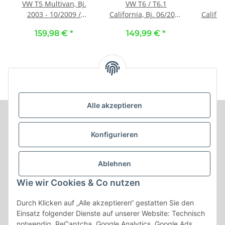
VW T5 Multivan, Bj.
VW T6 / T6.1
VW
2003 - 10/2009 /
California, Bj. 06/2015
Califor
Maßangefertigter
- / Maßangefertigte
- / Ma
159,98 €
*
149,99 €
*
1
Rücksitzbezug
Vordersitzbezüge ::
Rüc
Dreierbank :: 103.
103. Stoff Karo-grau /
Dreie
Stoff Karo-grau / Stoff
Stoff schwarz
Stoff K
schwarz
Alle akzeptieren
Informationen
Konfigurieren
Produkt Informationen
Ablehnen
Shop Informationen
Wie wir Cookies & Co nutzen
Gesetzliche Informationen
Durch Klicken auf „Alle akzeptieren“ gestatten Sie den
Einsatz folgender Dienste auf unserer Website: Technisch
notwendig, ReCaptcha, Google Analytics, Google Ads,