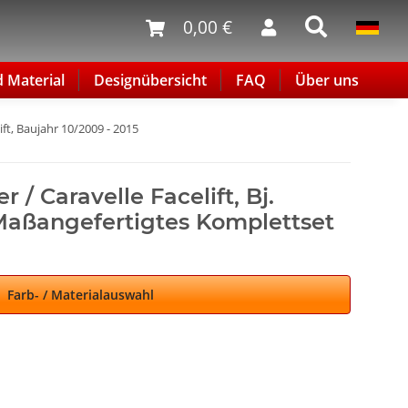
0,00 €
d Material
Designübersicht
FAQ
Über uns
ift, Baujahr 10/2009 - 2015
 / Caravelle Facelift, Bj.
 Maßangefertigtes Komplettset
Farb- / Materialauswahl