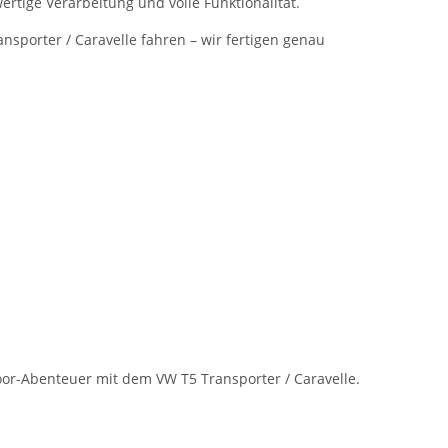
rtige Verarbeitung und volle Funktionalität.
nsporter / Caravelle fahren – wir fertigen genau
oor-Abenteuer mit dem VW T5 Transporter / Caravelle.