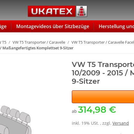
üge
Montagevideos über Sitzbezüge
Herstellung un
 T5
VW T5 Transporter / Caravelle
VW T5 Transporter / Caravelle Facel
5 / Maßangefertigtes Komplettset 9-Sitzer
VW T5 Transporter
10/2009 - 2015 /
9-Sitzer
314,98 €
ab
inkl. 19% USt. , zzgl.
Versand