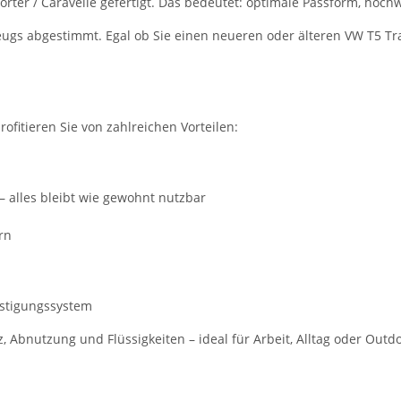
ter / Caravelle gefertigt. Das bedeutet: optimale Passform, hochwe
zeugs abgestimmt. Egal ob Sie einen neueren oder älteren VW T5 Tra
rofitieren Sie von zahlreichen Vorteilen:
– alles bleibt wie gewohnt nutzbar
rn
estigungssystem
Abnutzung und Flüssigkeiten – ideal für Arbeit, Alltag oder Outd