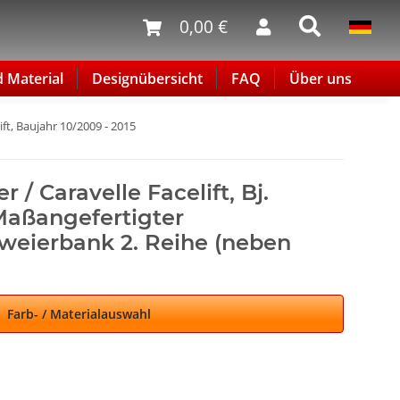
0,00 €
d Material
Designübersicht
FAQ
Über uns
ift, Baujahr 10/2009 - 2015
 / Caravelle Facelift, Bj.
 Maßangefertigter
weierbank 2. Reihe (neben
Farb- / Materialauswahl