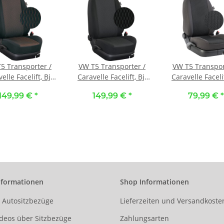
5 Transporter /
VW T5 Transporter /
VW T5 Transpor
elle Facelift, Bj.
Caravelle Facelift, Bj.
Caravelle Facelif
/2009 - 2015 /
10/2009 - 2015 /
10/2009 - 201
149,99 €
*
149,99 €
*
79,99 €
*
ßangefertigte
Maßangefertigte
Maßangeferti
dersitzbezüge
Vordersitzbezüge
Einzelsitzbezu
zelsitze) :: 122.
(Einzelsitze) :: 121.
Reihe (neben
f Toscana / Stoff
Stoff Paris / Stoff
Zweierbank) ::
schwarz
schwarz
Stoff Kutamo / 
anthrazit
nformationen
Shop Informationen
r Autositzbezüge
Lieferzeiten und Versandkoste
deos über Sitzbezüge
Zahlungsarten