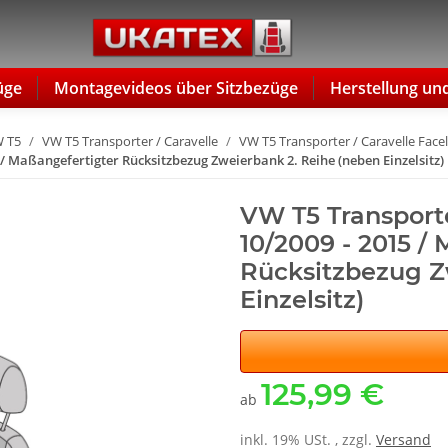
üge
Montagevideos über Sitzbezüge
Herstellung un
 T5
VW T5 Transporter / Caravelle
VW T5 Transporter / Caravelle Facel
5 / Maßangefertigter Rücksitzbezug Zweierbank 2. Reihe (neben Einzelsitz)
VW T5 Transporter
10/2009 - 2015 /
Rücksitzbezug Z
Einzelsitz)
125,99 €
ab
inkl. 19% USt. , zzgl.
Versand