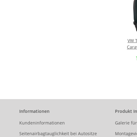
VW T
Carav
10
Ma
Vor
(Ein
Stof
Informationen
Produkt I
Kundeninformationen
Galerie fü
Seitenairbagtauglichkeit bei Autositze
Montagevi