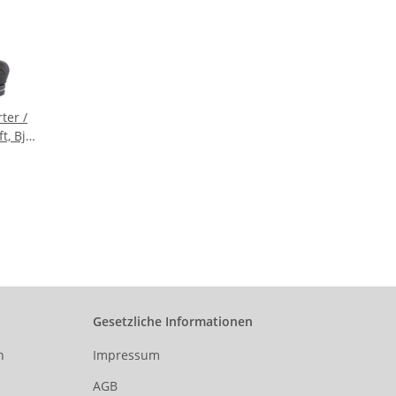
ter /
t, Bj.
5 /
gter
g 2.
 der
 134.
Stoff
Gesetzliche Informationen
n
Impressum
AGB