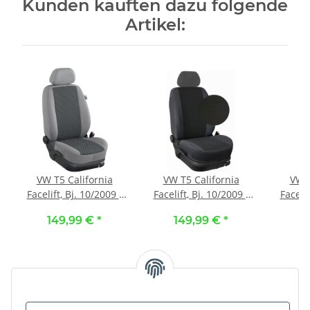
Kunden kauften dazu folgende
Artikel:
VW T5 California
VW T5 California
VW T
Facelift, Bj. 10/2009 -
Facelift, Bj. 10/2009 -
Facelif
2015 /
2015 /
149,99 €
*
149,99 €
*
1
Maßangefertigte
Maßangefertigte
Maßa
Vordersitzbezüge ::
Vordersitzbezüge ::
Vorde
161. Stoff Kreta / Stoff
133. Stoff Milano-
151. 
grau
schwarz / Stoff
S
anthrazit