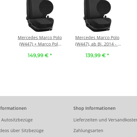
Mercedes Marco Polo
Mercedes Marco Polo
(W447) + Marco Polo
(W447), ab Bj. 2014 - /
Activity (W447), ab Bj.
Maßangefertigter
149,99 €
*
139,99 €
*
2014 - /
Rücksitzbezug
Maßangefertigte
Zweierbank :: 113.
Vordersitzbezüge
Stoff Piräus / Stoff
(Einzelsitze) :: 113.
schwarz
Stoff Piräus / Stoff
schwarz
nformationen
Shop Informationen
r Autositzbezüge
Lieferzeiten und Versandkoste
deos über Sitzbezüge
Zahlungsarten