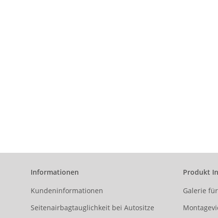
Informationen
Produkt I
Kundeninformationen
Galerie fü
Seitenairbagtauglichkeit bei Autositze
Montagevi