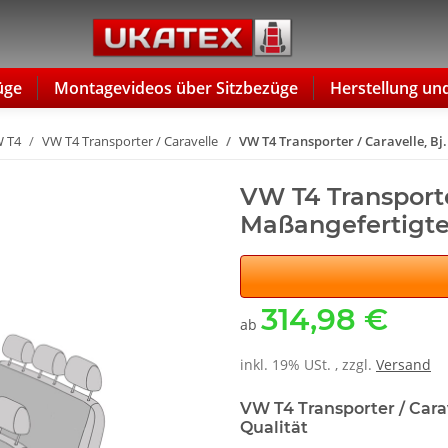
üge
Montagevideos über Sitzbezüge
Herstellung un
 T4
VW T4 Transporter / Caravelle
VW T4 Transporter / Caravelle, Bj
VW T4 Transporter
Maßangefertigte
314,98 €
ab
inkl. 19% USt. , zzgl.
Versand
VW T4 Transporter / Cara
Qualität