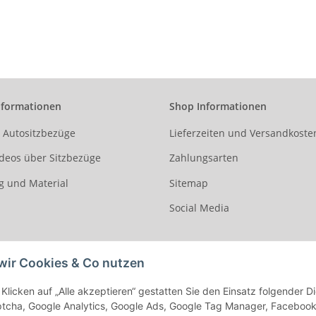
. Stoff Space-
Kunstleder schwarz /
121. Stoff Paris /
thrazit / Stoff
Kunstleder schwarz
schwarz
schwarz
nformationen
Shop Informationen
r Autositzbezüge
Lieferzeiten und Versandkoste
deos über Sitzbezüge
Zahlungsarten
g und Material
Sitemap
Social Media
wir Cookies & Co nutzen
Klicken auf „Alle akzeptieren“ gestatten Sie den Einsatz folgender 
cha, Google Analytics, Google Ads, Google Tag Manager, Facebook Pi