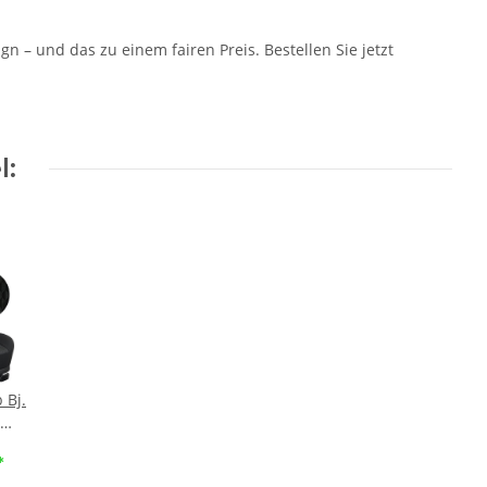
– und das zu einem fairen Preis. Bestellen Sie jetzt
l:
 Bj.
gte
*
ge ::