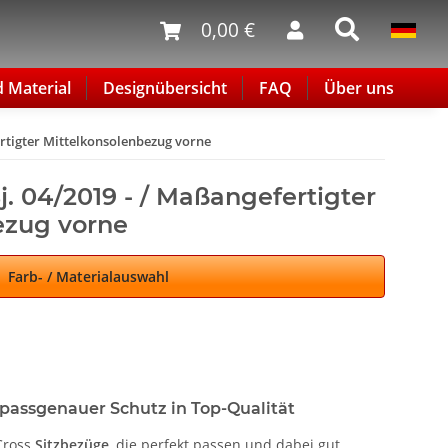
0,00 €
d Material
Designübersicht
FAQ
Über uns
ertigter Mittelkonsolenbezug vorne
j. 04/2019 - / Maßangefertigter
ezug vorne
Farb- / Materialauswahl
 passgenauer Schutz in Top-Qualität
Cross
Sitzbezüge
, die perfekt passen und dabei gut