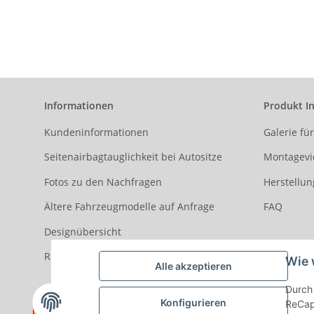
211
an
Informationen
Produkt I
Kundeninformationen
Galerie fü
Seitenairbagtauglichkeit bei Autositze
Montagevi
Fotos zu den Nachfragen
Herstellun
Ältere Fahrzeugmodelle auf Anfrage
FAQ
Designübersicht
Rezensionen
Wie 
Alle akzeptieren
Durch 
Konfigurieren
ReCapt