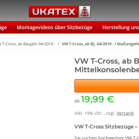
üge
Montagevideos über Sitzbezüge
Herstellung un
 T-Cross, ab Baujahr 04/2019 -
VW T-Cross, ab Bj. 04/2019 - / Maßangef
VW T-Cross, ab B
Mittelkonsolenb
19,99 €
ab
inkl. 19% USt. , zzgl.
Versand
VW T-Cross Sitzbezüge –
Sie suchen hochwertige VW T-