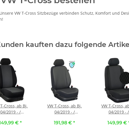
 VW T-Cross bestellen
sere VW T-Cross Sitzbezüge verbinden Schutz, Komfort und Design 
n!
unden kauften dazu folgende Artike
T-Cross, ab Bj.
VW T-Cross, ab Bj.
VW T-Cross, ab
04/2019 - /
04/2019 - /
04/2019 - /
ßangefertigte
Maßangefertigter
Maßangeferti
149,99 €
*
191,98 €
*
149,99 €
ersitzbezüge ::
Rücksitzbezug :: K81.
Vordersitzbezü