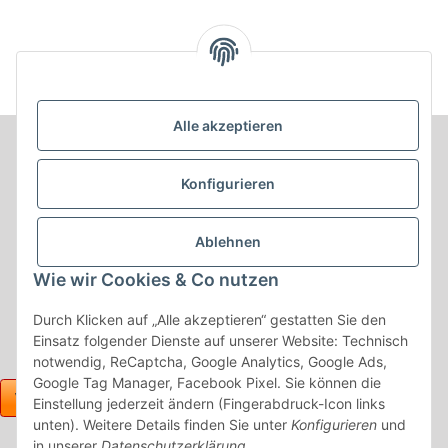
vorne :: 100. Stoff
vorne :: 140. Stoff
7-Sitz
schwarz / Stoff
anthrazit / Stoff
Kar
schwarz
anthrazit
Alle akzeptieren
Informationen
Konfigurieren
Produkt Informationen
Ablehnen
Shop Informationen
Wie wir Cookies & Co nutzen
Gesetzliche Informationen
Durch Klicken auf „Alle akzeptieren“ gestatten Sie den
Einsatz folgender Dienste auf unserer Website: Technisch
notwendig, ReCaptcha, Google Analytics, Google Ads,
Google Tag Manager, Facebook Pixel. Sie können die
Einstellung jederzeit ändern (Fingerabdruck-Icon links
unten). Weitere Details finden Sie unter
Konfigurieren
und
in unserer
Datenschutzerklärung
.