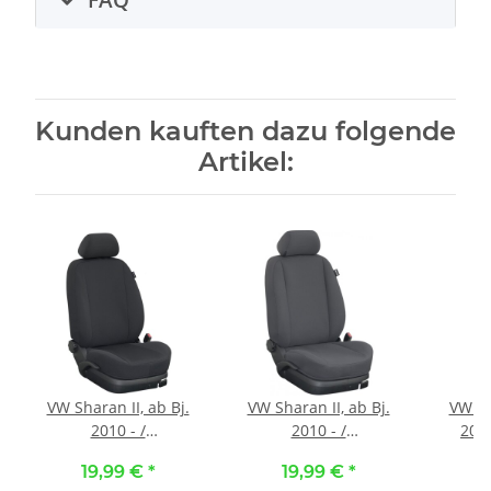
Kunden kauften dazu folgende
Artikel:
VW Sharan II, ab Bj.
VW Sharan II, ab Bj.
VW T5
2010 - /
2010 - /
2003
Maßangefertigter
Maßangefertigter
Maßa
19,99 €
*
19,99 €
*
2
Mittelkonsolenbezug
Mittelkonsolenbezug
Kompl