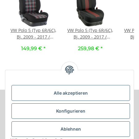
VW Polo 5 (Typ 6R/6C),
VW Polo 5 (Typ 6R/6C),
VW Polo
Bj. 2009 - 2017 /
Bj. 2009 - 2017 /
Bj. 
Maßangefertigte
Maßangefertigtes
Maßa
149,99 €
*
259,98 €
*
1
Vordersitzbezüge ::
Komplettsetangebot ::
Vorde
123. Stoff GTI-rot /
036. Stoff Barcelona-
037. S
Stoff schwarz
rot / Stoff schwarz
grau /
Alle akzeptieren
Informationen
Konfigurieren
Produkt Informationen
Ablehnen
Shop Informationen