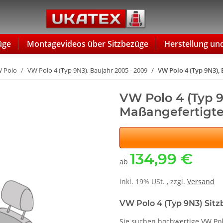
üge
Montagevideos über Sitzbezüge
Herstellung un
 Polo
VW Polo 4 (Typ 9N3), Baujahr 2005 - 2009
VW Polo 4 (Typ 9N3), 
VW Polo 4 (Typ 9N
Maßangefertigte
134,99 €
ab
inkl. 19% USt. , zzgl.
Versand
VW Polo 4 (Typ 9N3) Sitz
Sie suchen hochwertige VW Pol