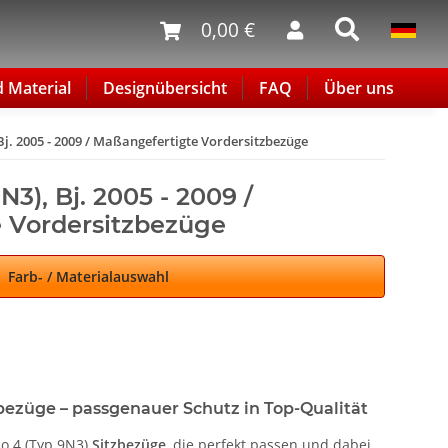
0,00 €
d Material
Designübersicht
FAQ
Über uns
Bj. 2005 - 2009 / Maßangefertigte Vordersitzbezüge
3), Bj. 2005 - 2009 /
 Vordersitzbezüge
Farb- / Materialauswahl
bezüge – passgenauer Schutz in Top-Qualität
o 4 (Typ 9N3)
Sitzbezüge
, die perfekt passen und dabei