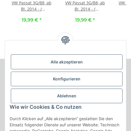
VW Passat 3G/B8, ab
VW Passat 3G/B8, ab
VW Pa
Bj. 2014 - /
Bj. 2014 - /
B
Maßangefertigter
Maßangefertigter
Maßa
19,99 €
*
19,99 €
*
Mittelkonsolenbezug
Mittelkonsolenbezug
Mittel
vorne :: 100. Stoff
vorne :: 140. Stoff
vorne
schwarz / Stoff
anthrazit / Stoff
beige
schwarz
anthrazit
Alle akzeptieren
Informationen
Konfigurieren
Produkt Informationen
Ablehnen
Shop Informationen
Wie wir Cookies & Co nutzen
Gesetzliche Informationen
Durch Klicken auf „Alle akzeptieren“ gestatten Sie den
Einsatz folgender Dienste auf unserer Website: Technisch
notwendig, ReCaptcha, Google Analytics, Google Ads,