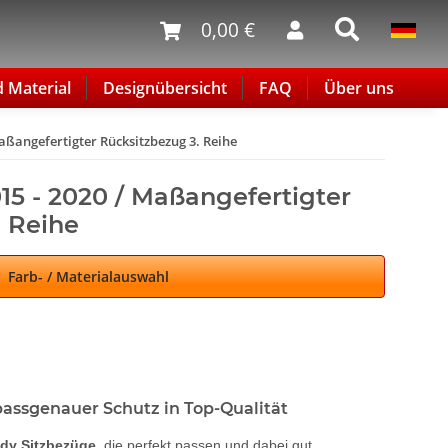
0,00 €
d Material
Designübersicht
FAQ
Über uns
Maßangefertigter Rücksitzbezug 3. Reihe
15 - 2020 / Maßangefertigter
. Reihe
Farb- / Materialauswahl
assgenauer Schutz in Top-Qualität
dy Sitzbezüge
, die perfekt passen und dabei gut