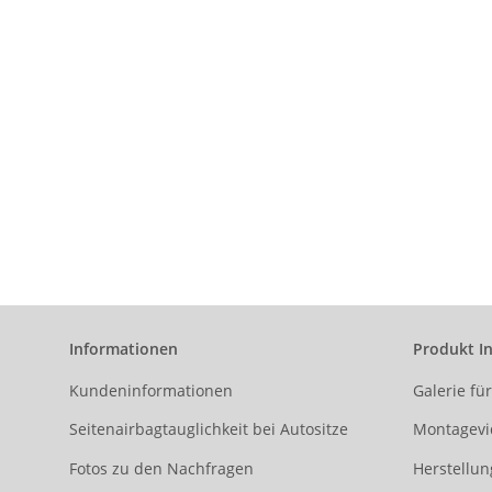
Informationen
Produkt I
Kundeninformationen
Galerie fü
Seitenairbagtauglichkeit bei Autositze
Montagevi
Fotos zu den Nachfragen
Herstellun