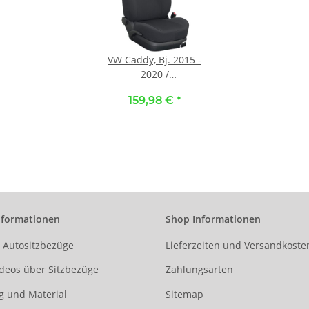
VW Caddy, Bj. 2015 -
2020 /
Maßangefertigter
159,98 €
*
Rücksitzbezug 2. Reihe
:: 100. Stoff schwarz /
Stoff schwarz
nformationen
Shop Informationen
r Autositzbezüge
Lieferzeiten und Versandkoste
deos über Sitzbezüge
Zahlungsarten
g und Material
Sitemap