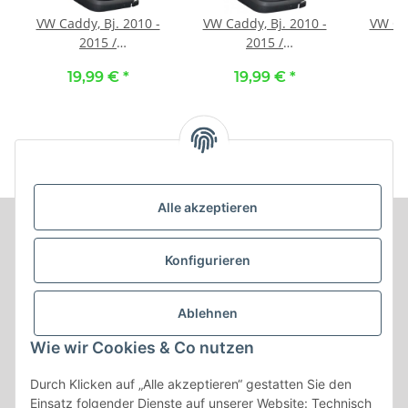
VW Caddy, Bj. 2010 -
VW Caddy, Bj. 2010 -
VW Cad
2015 /
2015 /
Maßangefertigter
Maßangefertigter
Maßa
19,99 €
*
19,99 €
*
3
Mittelkonsolenbezug
Mittelkonsolenbezug
Kompl
vorne :: 100. Stoff
vorne :: 140. Stoff
5-S
schwarz / Stoff
anthrazit / Stoff
Kunstl
schwarz
anthrazit
Kunst
Alle akzeptieren
Informationen
Konfigurieren
Produkt Informationen
Ablehnen
Shop Informationen
Wie wir Cookies & Co nutzen
Gesetzliche Informationen
Durch Klicken auf „Alle akzeptieren“ gestatten Sie den
Einsatz folgender Dienste auf unserer Website: Technisch