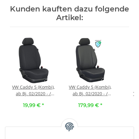
Kunden kauften dazu folgende
Artikel:
VW Caddy 5 (Kombi),
VW Caddy 5 (Kombi),
VW
ab Bj. 02/2020 - /
ab Bj. 02/2020 - /
Tr
Maßangefertigter
Maßangefertigte
Caravel
19,99 €
*
179,99 €
*
1
Mittelkonsolenbezug
Vordersitzbezüge ::
- / M
vorne :: 100. Stoff
K81. Kunstleder
Vord
schwarz / Stoff
schwarz / Kunstleder
(Einze
schwarz
schwarz
Stoff 