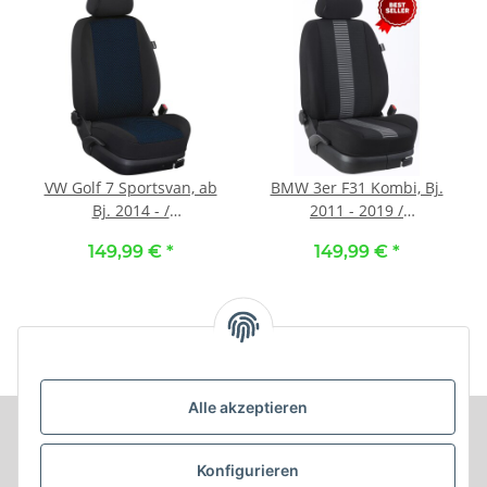
VW Golf 7 Sportsvan, ab
BMW 3er F31 Kombi, Bj.
Bj. 2014 - /
2011 - 2019 /
Maßangefertigte
Maßangefertigte
149,99 €
*
149,99 €
*
Vordersitzbezüge :: 102.
Vordersitzbezüge :: 037.
Stoff Karo-blau / Stoff
Stoff Barcelona-grau /
schwarz
Stoff schwarz
Alle akzeptieren
Informationen
Konfigurieren