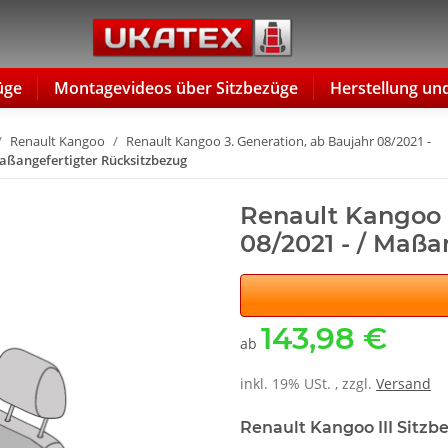
üge
Montagevideos über Sitzbezüge
Herstellung un
Renault Kangoo
Renault Kangoo 3. Generation, ab Baujahr 08/2021 -
/ Maßangefertigter Rücksitzbezug
Renault Kangoo II
08/2021 - / Maßa
143,98 €
ab
inkl. 19% USt. , zzgl.
Versand
Renault Kangoo III Sitzb