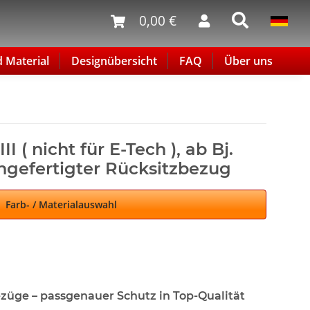
0,00 €
d Material
Designübersicht
FAQ
Über uns
I ( nicht für E-Tech ), ab Bj.
ngefertigter Rücksitzbezug
Farb- / Materialauswahl
ezüge – passgenauer Schutz in Top-Qualität