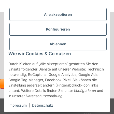
schwarz
anthrazit
Kunst
Alle akzeptieren
Informationen
Konfigurieren
Produkt Informationen
Ablehnen
Shop Informationen
Wie wir Cookies & Co nutzen
Gesetzliche Informationen
Durch Klicken auf „Alle akzeptieren“ gestatten Sie den
Einsatz folgender Dienste auf unserer Website: Technisch
notwendig, ReCaptcha, Google Analytics, Google Ads,
Google Tag Manager, Facebook Pixel. Sie können die
Einstellung jederzeit ändern (Fingerabdruck-Icon links
unten). Weitere Details finden Sie unter
Konfigurieren
und
in unserer
Datenschutzerklärung
.
Powered
Impressum
|
Datenschutz
* Alle Preise inkl. gesetzlicher USt., zzgl.
Versand
by
JTL-
Shop