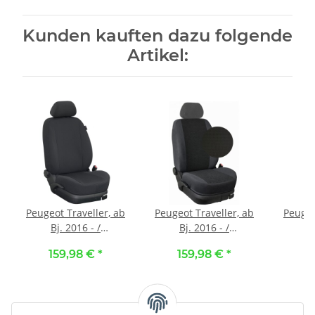
Kunden kauften dazu folgende
Artikel:
Peugeot Traveller, ab
Peugeot Traveller, ab
Peugeo
Bj. 2016 - /
Bj. 2016 - /
B
Maßangefertigter
Maßangefertigter
Maßa
159,98 €
*
159,98 €
*
1
Rücksitzbezug 2. + 3.
Rücksitzbezug 2. + 3.
Rücksi
Reihe (Zweierbank +
Reihe (Zweierbank +
Reihe
Einzelsitz) :: 100. Stoff
Einzelsitz) :: 133. Stoff
Einze
schwarz / Stoff
Milano-schwarz / Stoff
Kunstl