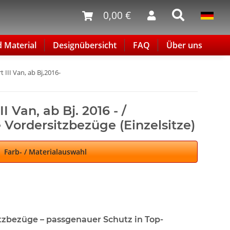
0,00 €
d Material
Designübersicht
FAQ
Über uns
 III Van, ab Bj,2016-
I Van, ab Bj. 2016 - /
Vordersitzbezüge (Einzelsitze)
Farb- / Materialauswahl
itzbezüge – passgenauer Schutz in Top-