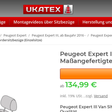
üge
Montagevideos über Sitzbezüge
Herstellung un
Peugeot Expert
Peugeot Expert III, ab Baujahr 2016 -
Peugeot Expert
rdersitzbezüge (Einzelsitze)
Peugeot Expert II
Maßangefertigte 
134,99 €
ab
inkl. 19% USt. , zzgl.
Versand
Peugeot Expert III Van S
Qualität