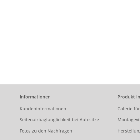
Informationen
Produkt I
Kundeninformationen
Galerie fü
Seitenairbagtauglichkeit bei Autositze
Montagevi
Fotos zu den Nachfragen
Herstellun