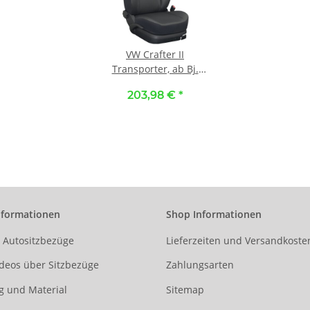
VW Crafter II
Transporter, ab Bj.
11/2016 - /
203,98 €
*
Maßangefertigte
Vordersitzbezüge 3-
Sitzer (Fahrersitz +
Doppelbeifahrersitz) ::
K81. Kunstleder
schwarz / Kunstleder
schwarz
nformationen
Shop Informationen
r Autositzbezüge
Lieferzeiten und Versandkoste
deos über Sitzbezüge
Zahlungsarten
g und Material
Sitemap