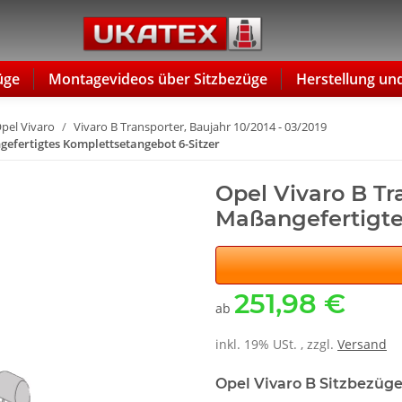
üge
Montagevideos über Sitzbezüge
Herstellung un
pel Vivaro
Vivaro B Transporter, Baujahr 10/2014 - 03/2019
ngefertigtes Komplettsetangebot 6-Sitzer
Opel Vivaro B Tra
Maßangefertigte
251,98 €
ab
inkl. 19% USt. , zzgl.
Versand
Opel Vivaro B Sitzbezüge