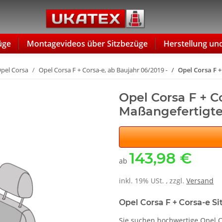
üge
Montagevideos über Sitzbezüge
Herstellung un
pel Corsa
Opel Corsa F + Corsa-e, ab Baujahr 06/2019 -
Opel Corsa F +
Opel Corsa F + Co
Maßangefertigte
143,98 €
ab
inkl. 19% USt. , zzgl.
Versand
Opel Corsa F + Corsa-e S
Sie suchen hochwertige Opel C