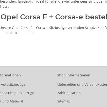
esonders langlebig – ideal für alle, die viel unterwegs sind oder 
hützt.
 Opel Corsa F + Corsa-e beste
nsere Opel Corsa F + Corsa-e Sitzbezüge verbinden Schutz, Komfor
 ein neues Innenleben!
nformationen
Shop Informationen
r Autositzbezüge
Lieferzeiten und Versandkoste
deos über Sitzbezüge
Zahlungsarten
g und Material
Sitemap