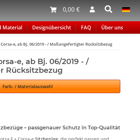
0,00 €
d Material
Designübersicht
FAQ
Über uns
 Corsa-e, ab Bj. 06/2019 - / Maßangefertigter Rücksitzbezug
rsa-e, ab Bj. 06/2019 - /
r Rücksitzbezug
Farb- / Materialauswahl
itzbezüge – passgenauer Schutz in Top-Qualität
orsa F + Corsa-e
Sitzbezüge
, die perfekt passen und