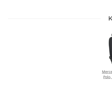
K
Merce
Polo,
Maß
Matra
Stof