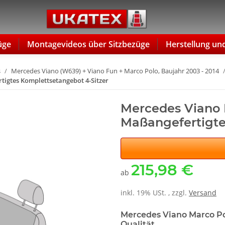
üge
Montagevideos über Sitzbezüge
Herstellung un
s
Mercedes Viano (W639) + Viano Fun + Marco Polo, Baujahr 2003 - 2014
rtigtes Komplettsetangebot 4-Sitzer
Mercedes Viano M
Maßangefertigte
215,98 €
ab
inkl. 19% USt. , zzgl.
Versand
Mercedes Viano Marco Po
Qualität