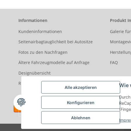
Informationen
Produkt I
Kundeninformationen
Galerie fü
Seitenairbagtauglichkeit bei Autositze
Montagevi
Fotos zu den Nachfragen
Herstellun
Ältere Fahrzeugmodelle auf Anfrage
FAQ
Designübersicht
Rezensionen
Wie 
Alle akzeptieren
Durch 
Konfigurieren
ReCapt
(Finge
Ablehnen
Impre