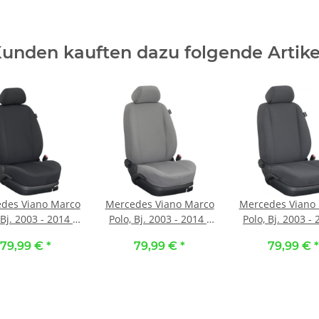
unden kauften dazu folgende Artike
des Viano Marco
Mercedes Viano Marco
Mercedes Viano
 Bj. 2003 - 2014 /
Polo, Bj. 2003 - 2014 /
Polo, Bj. 2003 - 
angefertigter
Maßangefertigter
Maßangeferti
79,99 €
*
79,99 €
*
79,99 €
*
tzenbezug :: 100.
Matratzenbezug :: 157.
Matratzenbezug :
f schwarz / Stoff
Stoff grau / Stoff grau
Stoff anthrazit /
schwarz
anthrazit