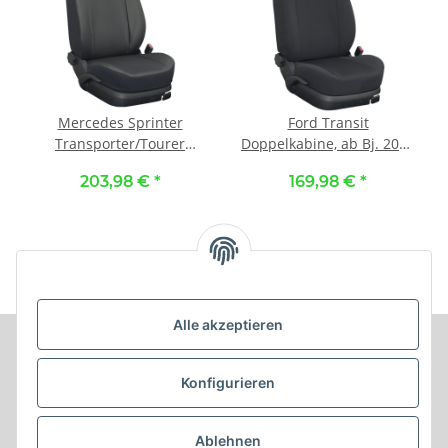
Mercedes Sprinter
Ford Transit
Transporter/Tourer
Doppelkabine, ab Bj. 2014
(W907), ab Bj. 01/2018 - /
- / Maßangefertigte
203,98 €
*
169,98 €
*
Maßangefertigte
Vordersitzbezüge 3-Sitzer
Vordersitzbezüge 3-Sitzer
(Fahrersitz +
(Fahrersitz +
Doppelbeifahrersitz) ::
Doppelbeifahrersitz) ::
100. Stoff schwarz / Stoff
K81. Kunstleder schwarz /
schwarz
Kunstleder schwarz
Alle akzeptieren
Informationen
Konfigurieren
Produkt Informationen
Ablehnen