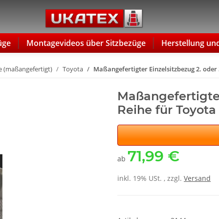
üge
Montagevideos über Sitzbezüge
Herstellung un
 (maßangefertigt)
Toyota
Maßangefertigter Einzelsitzbezug 2. oder
Maßangefertigter
Reihe für Toyot
71,99 €
ab
inkl. 19% USt. , zzgl.
Versand