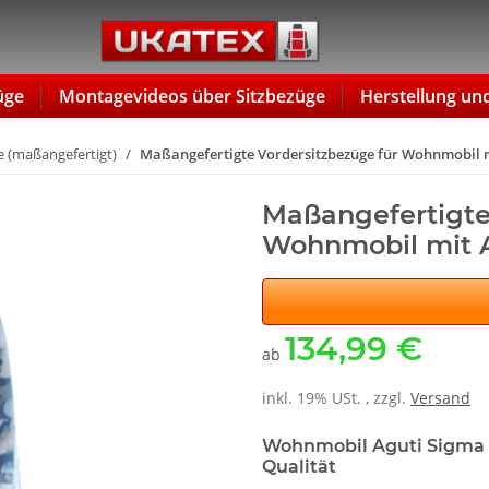
üge
Montagevideos über Sitzbezüge
Herstellung un
 (maßangefertigt)
Maßangefertigte Vordersitzbezüge für Wohnmobil m
Maßangefertigte
Wohnmobil mit A
134,99 €
ab
inkl. 19% USt. , zzgl.
Versand
Wohnmobil Aguti Sigma S
Qualität