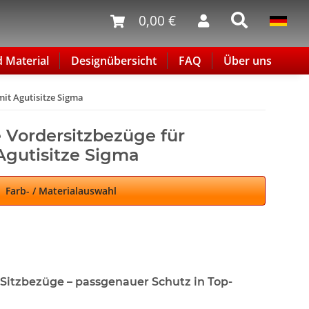
0,00 €
d Material
Designübersicht
FAQ
Über uns
it Agutisitze Sigma
 Vordersitzbezüge für
gutisitze Sigma
Farb- / Materialauswahl
itzbezüge – passgenauer Schutz in Top-