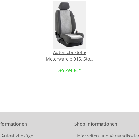
Automobilstoffe
Meterware :: 015. Stoff
Alcantra-grau / Stoff
34,49 €
*
anthrazit
nformationen
Shop Informationen
r Autositzbezüge
Lieferzeiten und Versandkoste