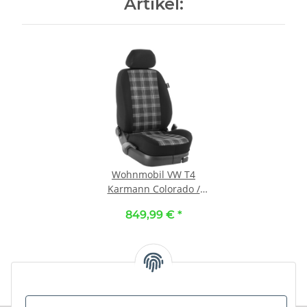
Artikel:
Wohnmobil VW T4
Karmann Colorado /
Maßangefertigter
849,99 €
*
Rücksitzbezug :: 007. Stoff
GTI-grau / Stoff schwarz