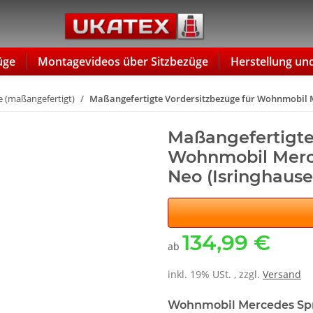
üge
Montagevideos über Sitzbezüge
Herstellung un
 (maßangefertigt)
Maßangefertigte Vordersitzbezüge für Wohnmobil M
Maßangefertigte
Wohnmobil Merc
Neo (Isringhause
134,99 €
ab
inkl. 19% USt. , zzgl.
Versand
Wohnmobil Mercedes Spr