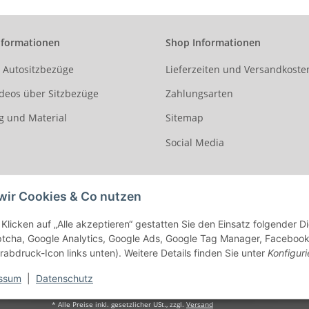
nformationen
Shop Informationen
r Autositzbezüge
Lieferzeiten und Versandkoste
deos über Sitzbezüge
Zahlungsarten
g und Material
Sitemap
Social Media
wir Cookies & Co nutzen
Klicken auf „Alle akzeptieren“ gestatten Sie den Einsatz folgender 
cha, Google Analytics, Google Ads, Google Tag Manager, Facebook Pi
rabdruck-Icon links unten). Weitere Details finden Sie unter
Konfiguri
ssum
|
Datenschutz
* Alle Preise inkl. gesetzlicher USt., zzgl.
Versand