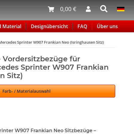
0,00 €
d Material
Designübersicht
FAQ
Über uns
ercedes Sprinter W907 Frankian Neo (Isringhausen Sitz)
 Vordersitzbezüge für
edes Sprinter W907 Frankian
n Sitz)
Farb- / Materialauswahl
inter W907 Frankian Neo Sitzbezüge –