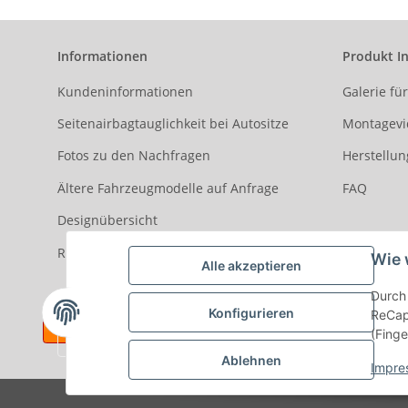
Informationen
Produkt I
Kundeninformationen
Galerie fü
Seitenairbagtauglichkeit bei Autositze
Montagevi
Fotos zu den Nachfragen
Herstellun
Ältere Fahrzeugmodelle auf Anfrage
FAQ
Designübersicht
Rezensionen
Wie 
Alle akzeptieren
Durch 
Konfigurieren
ReCapt
(Finge
Ablehnen
Impre