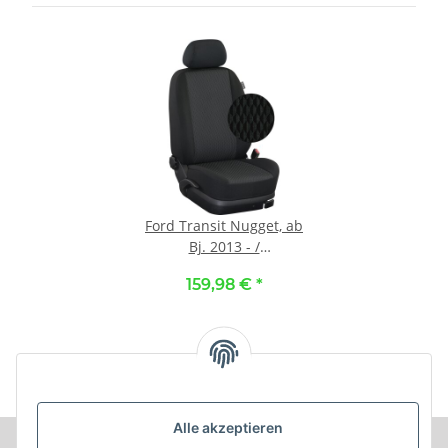
Ford Transit Nugget, ab
Bj. 2013 - /
Maßangefertigter
159,98 €
*
Rücksitzbezug Dreierbank
:: 121. Stoff Paris / Stoff
schwarz
Alle akzeptieren