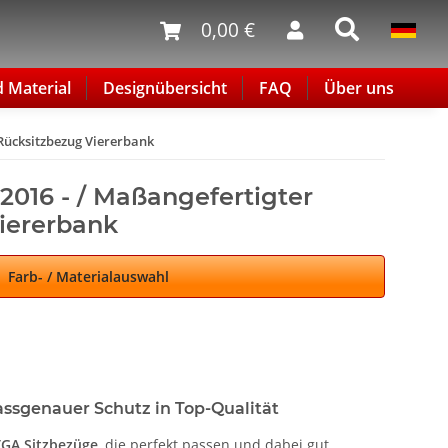
0,00 €
d Material
Designübersicht
FAQ
Über uns
 Rücksitzbezug Viererbank
2016 - / Maßangefertigter
iererbank
Farb- / Materialauswahl
ssgenauer Schutz in Top-Qualität
GA Sitzbezüge
, die perfekt passen und dabei gut