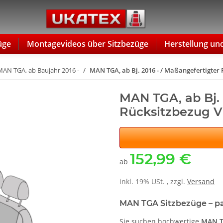
üge
Montagevideos über Sitzbezüge
Herstellung un
MAN TGA, ab Baujahr 2016 -
MAN TGA, ab Bj. 2016 - / Maßangefertigter
MAN TGA, ab Bj. 
Rücksitzbezug V
152,99 €
ab
inkl. 19% USt. , zzgl.
Versand
MAN TGA Sitzbezüge – pa
Sie suchen hochwertige
MAN T