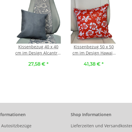
Kissenbezug 40 x 40
Kissenbezug 50 x 50
cm im Design Alcantra-
cm im Design Hawaii-
anthrazit
orange
27,58 €
*
41,38 €
*
nformationen
Shop Informationen
r Autositzbezüge
Lieferzeiten und Versandkoste