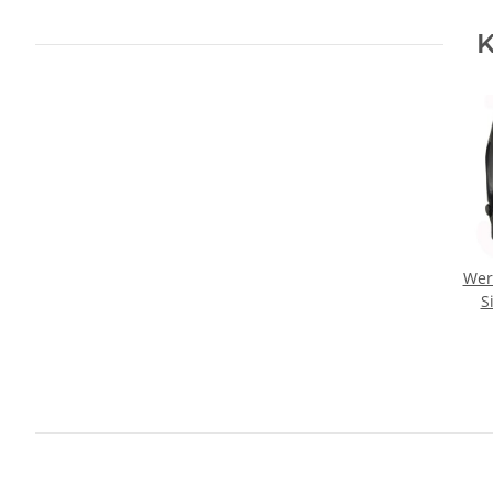
K
Wer
S
Kuns