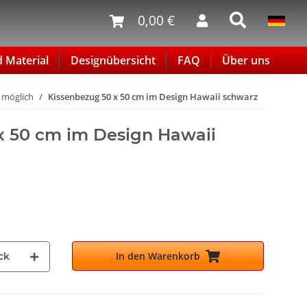
0,00 €
d Material
Designübersicht
FAQ
Über uns
t möglich
Kissenbezug 50 x 50 cm im Design Hawaii schwarz
x 50 cm im Design Hawaii
In den Warenkorb
ck