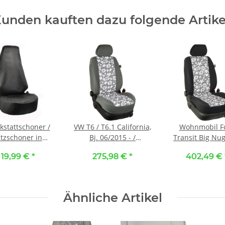
unden kauften dazu folgende Artike
kstattschoner /
VW T6 / T6.1 California,
Wohnmobil F
itzschoner in
Bj. 06/2015 - /
Transit Big Nug
tleder schwarz
Maßangefertigtes
Westfalia , ab Bj.
19,99 €
*
275,98 €
*
402,49 €
Komplettset 4-Sitzer ::
/ Maßangeferti
HS56T. Hawaii grau /
Rücksitzbez
Stoff grau
Zweierbank :: H
Hawaii grau / S
Ähnliche Artikel
schwarz