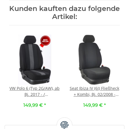
Kunden kauften dazu folgende
Artikel:
VW Polo 6 (Typ 2G/AW), ab
Seat Ibiza IV (6J) Fließheck
Bj. 2017 - /
+ Kombi, Bj. 02/2008 -
Maßangefertigte
2017 / Maßangefertigte
149,99 €
*
149,99 €
*
Vordersitzbezüge :: 037.
Vordersitzbezüge :: 273.
Stoff Barcelona-grau /
Stoff Space-anthrazit /
Stoff schwarz
Stoff anthrazit