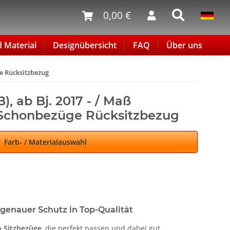
0,00 €
d Material
Designübersicht
FAQ
Über uns
ge Rücksitzbezug
B), ab Bj. 2017 - / Maß
 Schonbezüge Rücksitzbezug
Farb- / Materialauswahl
sgenauer Schutz in Top-Qualität
o Sitzbezüge
, die perfekt passen und dabei gut