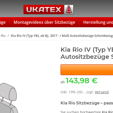
üge
Montagevideos über Sitzbezüge
Herstellung un
 Rio
Kia Rio IV (Typ YB), ab Bj. 2017 - / Maß Autositzbezüge Schonbezü
Kia Rio IV (Typ Y
Autositzbezüge
143,98 €
ab
inkl. 19% USt. , zzgl.
Versand
Kia Rio Sitzbezüge – pas
Sie suchen hochwertige
Kia Ri