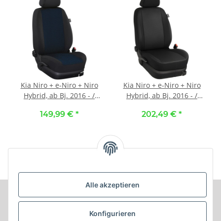
Kia Niro + e-Niro + Niro
Kia Niro + e-Niro + Niro
Hybrid, ab Bj. 2016 - /
Hybrid, ab Bj. 2016 - /
Maß Autositzbezüge
Maß Autositzbezüge
149,99 €
*
202,49 €
*
Schonbezüge Vordersitze
Schonbezüge Vordersitze
:: 102. Stoff Karo-blau /
:: 304. Stoff Alcantra-AIR /
Stoff schwarz
Kunstleder-schwarz /
Stoff schwarz
Alle akzeptieren
Informationen
Konfigurieren