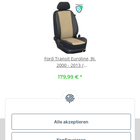
Ford Transit Euroline, Bj.
2000 - 2013 /
Maßangefertigte
179,99 €
*
Vordersitzbezüge :: K84.
Kunstleder beige /
Kunstleder schwarz
Alle akzeptieren
Informationen
Konfigurieren