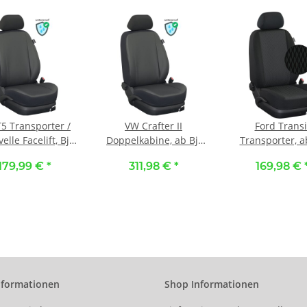
5 Transporter /
VW Crafter II
Ford Transi
elle Facelift, Bj.
Doppelkabine, ab Bj.
Transporter, a
/2009 - 2015 /
11/2016 - /
2014 - /
179,99 €
*
311,98 €
*
169,98 €
ßangefertigte
Maßangefertigtes
Maßangeferti
dersitzbezüge
Komplettsetangebot 5-
Vordersitzbezü
zelsitze) :: K81.
Sitzer :: K81.
Sitzer (Fahrers
tleder schwarz /
Kunstleder schwarz /
Doppelbeifahrersi
tleder schwarz
Kunstleder schwarz
121. Stoff Paris /
schwarz
nformationen
Shop Informationen