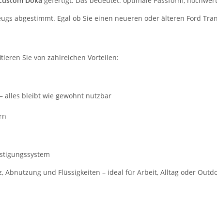
 Custom Doka
gefertigt. Das bedeutet: optimale Passform, hochwerti
rzeugs abgestimmt. Egal ob Sie einen neueren oder älteren Ford Tra
itieren Sie von zahlreichen Vorteilen:
– alles bleibt wie gewohnt nutzbar
rn
estigungssystem
Abnutzung und Flüssigkeiten – ideal für Arbeit, Alltag oder Out