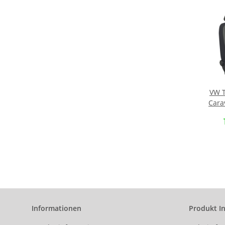
VW T
Carav
10
Ma
Vor
(Ein
Kuns
Kuns
Informationen
Produkt I