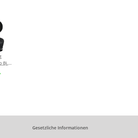
t
b Bj.
*
gte
ge 3-
itz +
tz) ::
 Stoff
Gesetzliche Informationen