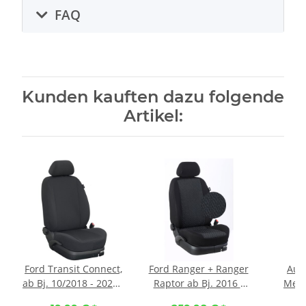
FAQ
Kunden kauften dazu folgende
Artikel:
Ford Transit Connect,
Ford Ranger + Ranger
Aut
ab Bj. 10/2018 - 2025 /
Raptor ab Bj. 2016 -
Mete
Maßangefertigter
2023 /
Stoff 