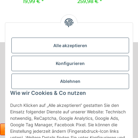
19,99 €
*
259,98 €
*
2
Mittelkonsolenbezug
Maßangefertigtes
vorne :: 100. Stoff
Komplettsetangebot ::
schwarz / Stoff
006. Stoff Modena /
schwarz
Stoff schwarz
Alle akzeptieren
Informationen
Konfigurieren
Produkt Informationen
Ablehnen
Shop Informationen
Wie wir Cookies & Co nutzen
Gesetzliche Informationen
Durch Klicken auf „Alle akzeptieren“ gestatten Sie den
Einsatz folgender Dienste auf unserer Website: Technisch
notwendig, ReCaptcha, Google Analytics, Google Ads,
Google Tag Manager, Facebook Pixel. Sie können die
Einstellung jederzeit ändern (Fingerabdruck-Icon links
unten). Weitere Details finden Sie unter
Konfigurieren
und