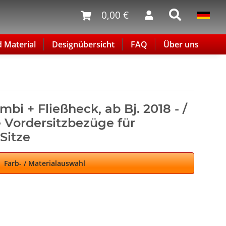
0,00 €
d Material
Designübersicht
FAQ
Über uns
bi + Fließheck, ab Bj. 2018 - /
 Vordersitzbezüge für
Sitze
Farb- / Materialauswahl