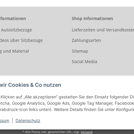
nformationen
Shop Informationen
r Autositzbezüge
Lieferzeiten und Versandkoste
deos über Sitzbezüge
Zahlungsarten
g und Material
Sitemap
Social Media
wir Cookies & Co nutzen
Klicken auf „Alle akzeptieren“ gestatten Sie den Einsatz folgender 
cha, Google Analytics, Google Ads, Google Tag Manager, Facebook Pi
rabdruck-Icon links unten). Weitere Details finden Sie unter
Konfiguri
ssum
|
Datenschutz
* Alle Preise inkl. gesetzlicher USt., zzgl.
Versand