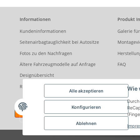
Informationen
Produkt I
Kundeninformationen
Galerie fü
Seitenairbagtauglichkeit bei Autositze
Montagevi
Fotos zu den Nachfragen
Herstellun
Ältere Fahrzeugmodelle auf Anfrage
FAQ
Designübersicht
Rezensionen
Wie 
Alle akzeptieren
Durch 
Konfigurieren
ReCapt
(Finge
Ablehnen
Impre