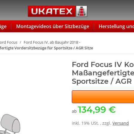
üge
Montagevideos über Sitzbezüge
Herstellung un
ord Focus
Ford Focus IV, ab Baujahr 2018 -
ertigte Vordersitzbezüge für Sportsitze / AGR Sitze
Ford Focus IV Kom
Maßangefertigte
Sportsitze / AGR 
134,99 €
ab
inkl. 19% USt. , zzgl.
Versand